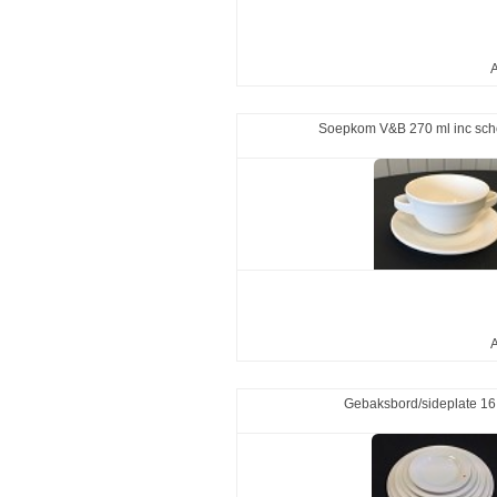
A
Soepkom V&B 270 ml inc schot
A
Gebaksbord/sideplate 1