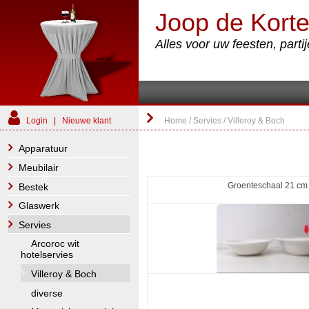
Joop de Korte
Alles voor uw feesten, part
Login
|
Nieuwe klant
Home
/
Servies
/
Villeroy & Boch
Apparatuur
Meubilair
Groenteschaal 21 c
Bestek
Glaswerk
Servies
Arcoroc wit
hotelservies
Villeroy & Boch
diverse