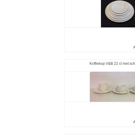
A
Koffiekop V&B 22 cl met sch
A