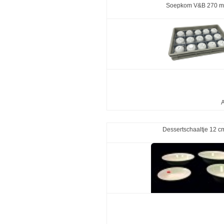
Soepkom V&B 270 ml
A
Dessertschaaltje 12 