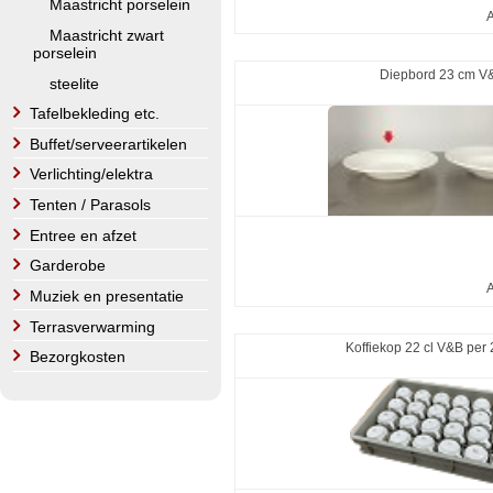
Maastricht porselein
A
Maastricht zwart
porselein
Diepbord 23 cm V
steelite
Tafelbekleding etc.
Buffet/serveerartikelen
Verlichting/elektra
Tenten / Parasols
Entree en afzet
Garderobe
A
Muziek en presentatie
Terrasverwarming
Koffiekop 22 cl V&B per 
Bezorgkosten