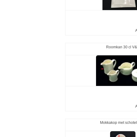
A
Roomkan 30 cl V
A
Mokkakop met schotel 