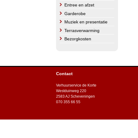
Entree en afzet
Garderobe
Muziek en presentatie
Terrasverwarming
Bezorgkosten
Contact
Verhuurservice de Korte
Westduinweg 220
2583 AJ Scheveningen
070 355 66 55