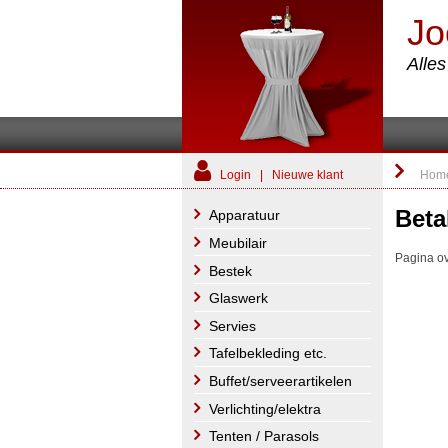
Jo
Alle
Login
|
Nieuwe klant
Hom
Beta
Apparatuur
Meubilair
Pagina ov
Bestek
Glaswerk
Servies
Tafelbekleding etc.
Buffet/serveerartikelen
Verlichting/elektra
Tenten / Parasols