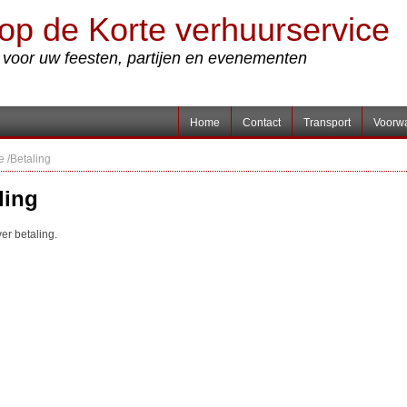
op de Korte verhuurservice
s voor uw feesten, partijen en evenementen
Home
Contact
Transport
Voorw
e
/
Betaling
ling
er betaling.