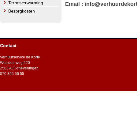
Terrasverwarming
Email : info@verhuurdekort
Bezorgkosten
Contact
Verhuurservice de Korte
Westduinweg 220
2583 AJ Scheveningen
070 355 66 55