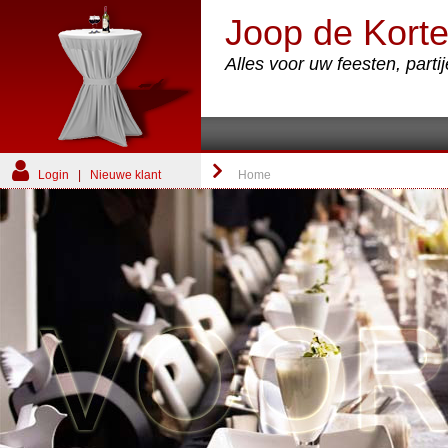
Joop de Korte
Alles voor uw feesten, part
Login
|
Nieuwe klant
Home