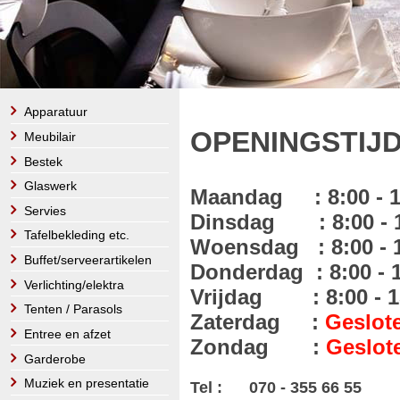
Apparatuur
OPENINGSTIJD
Meubilair
Bestek
Glaswerk
Maandag : 8:00 - 
Servies
Dinsdag : 8:00 -
Tafelbekleding etc.
Woensdag : 8:00 -
Buffet/serveerartikelen
Donderdag :
8:00 -
Verlichting/elektra
Vrijdag : 8:00 - 1
Tenten / Parasols
Zaterdag :
Gesl
Entree en afzet
Zondag :
G
eslot
Garderobe
Muziek en presentatie
Tel : 070 - 355 66 55