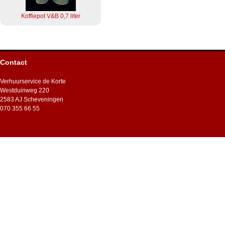
Koffiepot V&B 0,7 liter
Contact
Verhuurservice de Korte
Westduinweg 220
2583 AJ Scheveningen
070 355 66 55