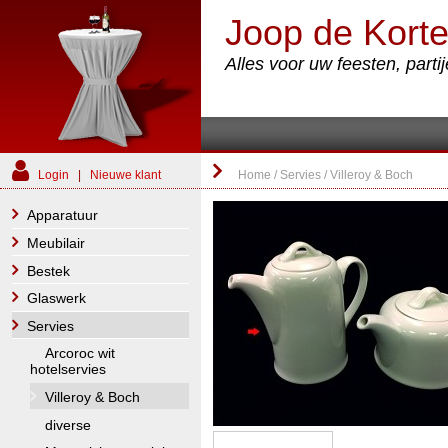
Joop de Korte
Alles voor uw feesten, part
Login
|
Nieuwe klant
Home
/
Servies
/
Villeroy & Boch
Apparatuur
Meubilair
Bestek
Glaswerk
Servies
Arcoroc wit
hotelservies
Villeroy & Boch
diverse