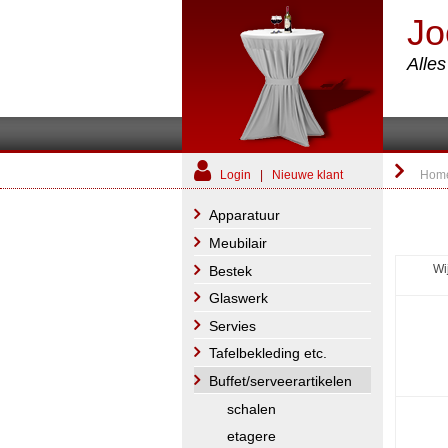
Jo
Alle
Login
|
Nieuwe klant
Hom
Apparatuur
Meubilair
Wi
Bestek
Glaswerk
Servies
Tafelbekleding etc.
Buffet/serveerartikelen
schalen
etagere