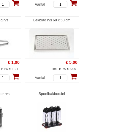
Aantal
ng rvs
Lekblad rvs 60 x 50 cm
€
1,00
€
5,00
l. BTW € 1,21
incl. BTW € 6,05
Aantal
ter rvs
Spoelbakborstel