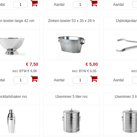
tal
Aantal
Aantal
n koeler large 42 cm
Zinken koeler 53 x 35 x 26 h
IJsblokjesta
€
7,50
€
5,00
incl. BTW € 9,08
incl. BTW € 6,05
inc
tal
Aantal
Aantal
cktailshaker rvs
IJsemmer 5 liter rvs
IJsemmer 3 li