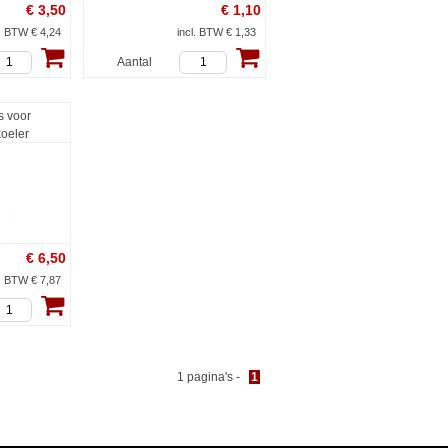
€
3,50
€
1,10
l. BTW € 4,24
incl. BTW € 1,33
Aantal
s voor
oeler
€
6,50
l. BTW € 7,87
1 pagina's -
1