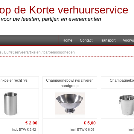
op de Korte verhuurservice
s voor uw feesten, partijen en evenementen
Home
Contact
Transport
Voorw
e
/
Buffet/serveerartikelen
/
barbenodigdheden
jnkoeler recht rvs
Champagnebowl rvs zilveren
Champagnekoe
handgreep
€
2,00
€
5,00
incl. BTW € 2,42
incl. BTW € 6,05
inc