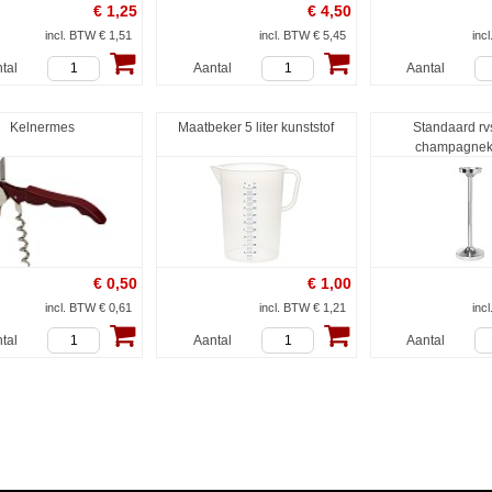
€
1,25
€
4,50
incl. BTW € 1,51
incl. BTW € 5,45
inc
tal
Aantal
Aantal
Kelnermes
Maatbeker 5 liter kunststof
Standaard rv
champagnek
€
0,50
€
1,00
incl. BTW € 0,61
incl. BTW € 1,21
inc
tal
Aantal
Aantal