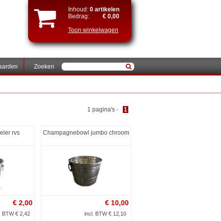
Inhoud:
0 artikelen
Bedrag:
€ 0,00
Toon winkelwagen
aarden
Zoeken
1 pagina's -
1
ler rvs
Champagnebowl jumbo chroom
€
2,00
€
10,00
l. BTW € 2,42
incl. BTW € 12,10