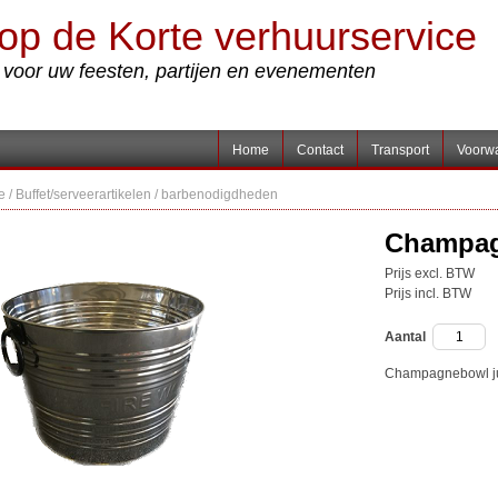
op de Korte verhuurservice
s voor uw feesten, partijen en evenementen
Home
Contact
Transport
Voorw
e
/
Buffet/serveerartikelen
/
barbenodigdheden
Champag
Prijs excl. BTW
Prijs incl. BTW
Aantal
Champagnebowl ju