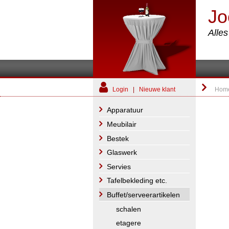
Jo
Alle
Login
|
Nieuwe klant
Hom
Apparatuur
Meubilair
Bestek
Glaswerk
Servies
Tafelbekleding etc.
Buffet/serveerartikelen
schalen
etagere