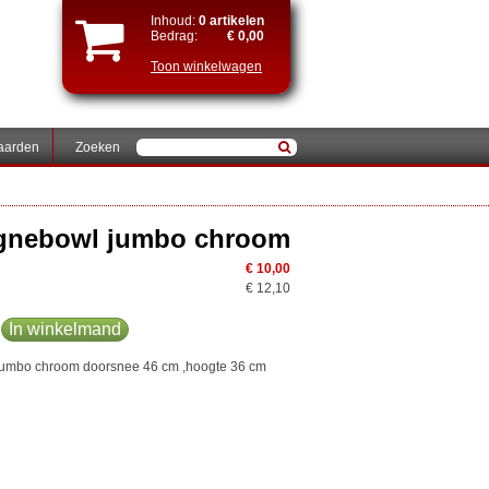
Inhoud:
0 artikelen
Bedrag:
€ 0,00
Toon winkelwagen
aarden
Zoeken
nebowl jumbo chroom
€ 10,00
€ 12,10
In winkelmand
mbo chroom doorsnee 46 cm ,hoogte 36 cm