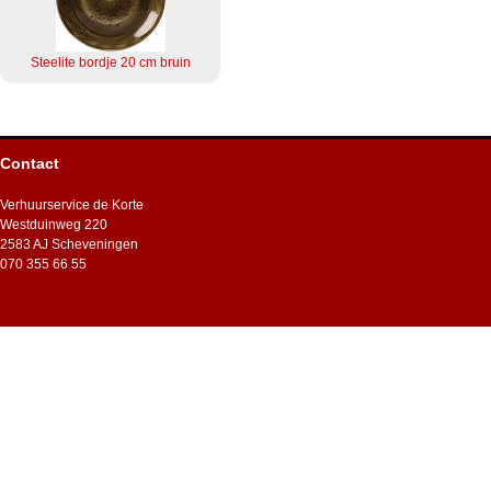
Steelite bordje 20 cm bruin
Contact
Verhuurservice de Korte
Westduinweg 220
2583 AJ Scheveningen
070 355 66 55