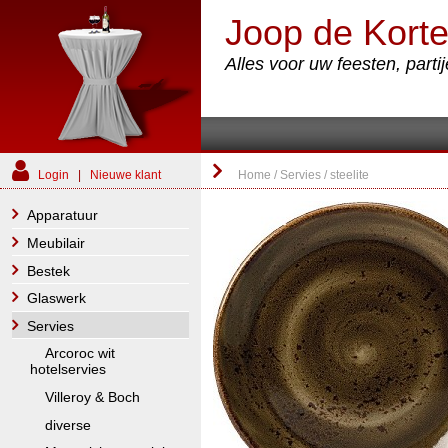
Joop de Korte
Alles voor uw feesten, part
Login
|
Nieuwe klant
Home
/
Servies
/
steelite
Apparatuur
Meubilair
Bestek
Glaswerk
Servies
Arcoroc wit
hotelservies
Villeroy & Boch
diverse