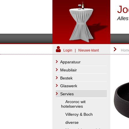
Jo
Alle
Login
|
Nieuwe klant
Hom
Apparatuur
Meubilair
Bestek
Glaswerk
Servies
Arcoroc wit
hotelservies
Villeroy & Boch
diverse