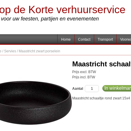
op de Korte verhuurservice
s voor uw feesten, partijen en evenementen
Home
Contact
Transport
Voorw
e
/
Servies
/
Maastricht zwart porselein
Maastricht schaal
Prijs excl. BTW
Prijs incl. BTW
In winkelma
Aantal
Maastricht schaaltje rond zwart 15x4 