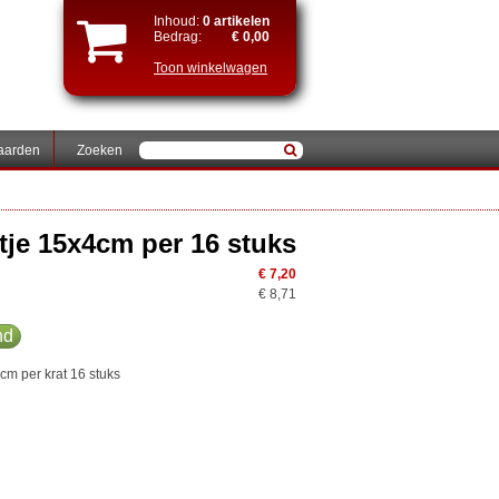
Inhoud:
0 artikelen
Bedrag:
€ 0,00
Toon winkelwagen
aarden
Zoeken
tje 15x4cm per 16 stuks
€ 7,20
€ 8,71
nd
cm per krat 16 stuks