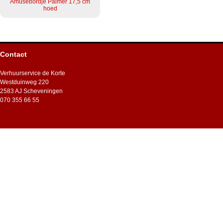
Amusebordje Palmer 17,5 cm
hoed
Contact
Verhuurservice de Korte
Westduinweg 220
2583 AJ Scheveningen
070 355 66 55