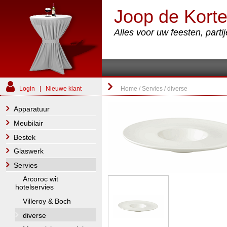
Joop de Korte
Alles voor uw feesten, part
Login
|
Nieuwe klant
Home
/
Servies
/
diverse
Apparatuur
Meubilair
Bestek
Glaswerk
Servies
Arcoroc wit
hotelservies
Villeroy & Boch
diverse