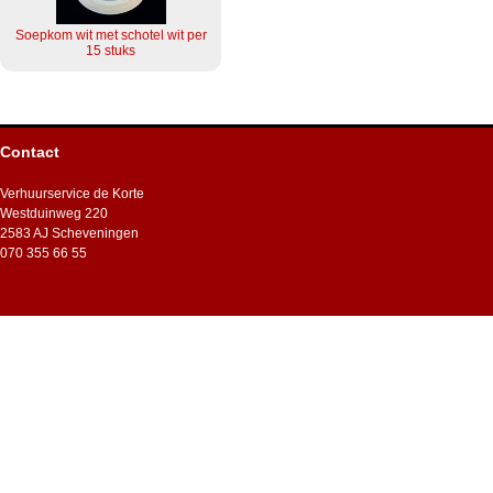
Soepkom wit met schotel wit per
15 stuks
Contact
Verhuurservice de Korte
Westduinweg 220
2583 AJ Scheveningen
070 355 66 55