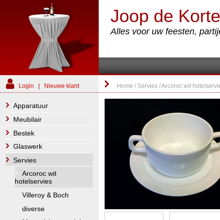
Joop de Korte
Alles voor uw feesten, part
Login
|
Nieuwe klant
Home
/
Servies
/
Arcoroc wit hotelservi
Apparatuur
Meubilair
Bestek
Glaswerk
Servies
Arcoroc wit
hotelservies
Villeroy & Boch
diverse