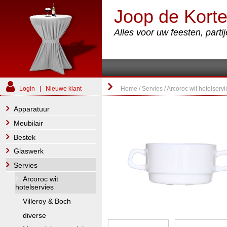
Joop de Korte
Alles voor uw feesten, part
Login
|
Nieuwe klant
Home
/
Servies
/
Arcoroc wit hotelservi
Apparatuur
Meubilair
Bestek
Glaswerk
Servies
Arcoroc wit
hotelservies
Villeroy & Boch
diverse