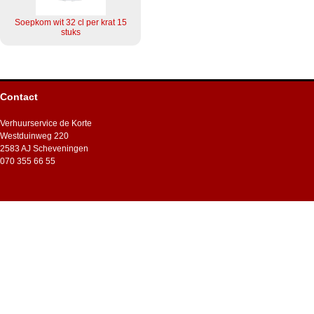
Soepkom wit 32 cl per krat 15
stuks
Contact
Verhuurservice de Korte
Westduinweg 220
2583 AJ Scheveningen
070 355 66 55