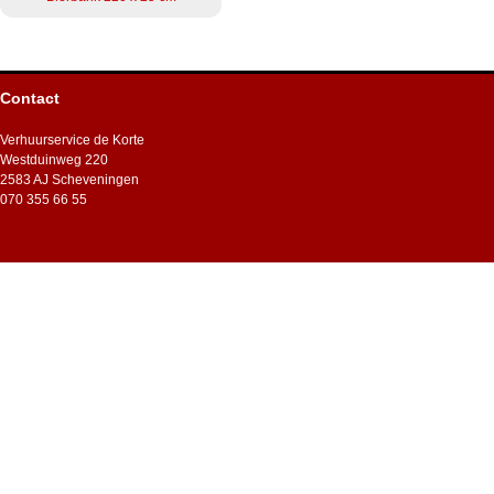
Contact
Verhuurservice de Korte
Westduinweg 220
2583 AJ Scheveningen
070 355 66 55