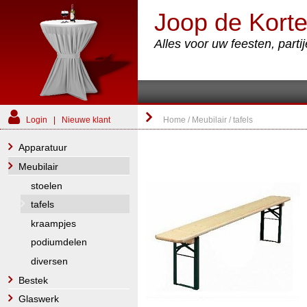
Joop de Korte
Alles voor uw feesten, part
Login
|
Nieuwe klant
Home
/
Meubilair
/
tafels
Apparatuur
Meubilair
stoelen
tafels
kraampjes
podiumdelen
diversen
Bestek
Glaswerk