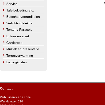
A
Servies
Tafelbekleding etc.
Buffet/serveerartikelen
Verlichting/elektra
Tenten / Parasols
Entree en afzet
Garderobe
Muziek en presentatie
Terrasverwarming
Bezorgkosten
Contact
Verhuurservice de Korte
Westduinweg 220