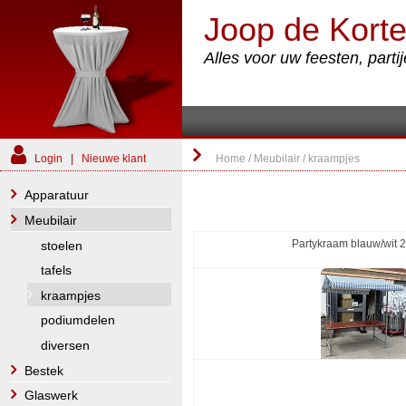
Joop de Korte
Alles voor uw feesten, part
Login
|
Nieuwe klant
Home
/
Meubilair
/
kraampjes
Apparatuur
Meubilair
Partykraam blauw/wit 
stoelen
tafels
kraampjes
podiumdelen
diversen
Bestek
Glaswerk