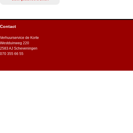
Contact
Verhuurservice de Korte
Westduinweg 220
2583 AJ Scheveningen
070 355 66 55