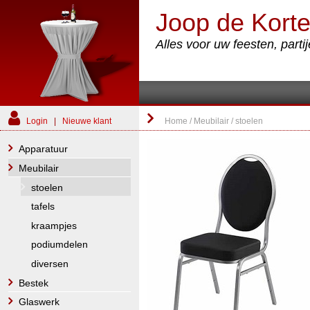
Joop de Korte
Alles voor uw feesten, part
Login
|
Nieuwe klant
Home
/
Meubilair
/
stoelen
Apparatuur
Meubilair
stoelen
tafels
kraampjes
podiumdelen
diversen
Bestek
Glaswerk