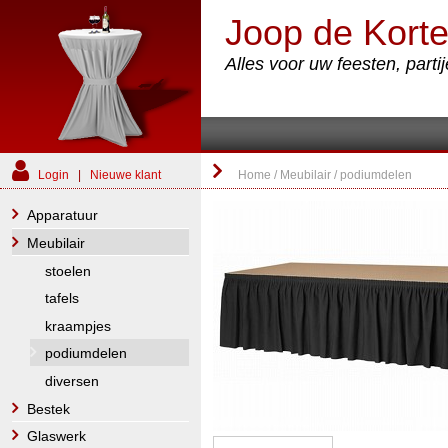
Joop de Korte
Alles voor uw feesten, part
Login
|
Nieuwe klant
Home
/
Meubilair
/
podiumdelen
Apparatuur
Meubilair
stoelen
tafels
kraampjes
podiumdelen
diversen
Bestek
Glaswerk