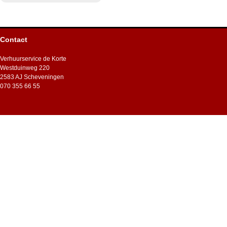
Contact
Verhuurservice de Korte
Westduinweg 220
2583 AJ Scheveningen
070 355 66 55