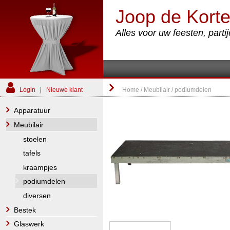
Joop de Korte
Alles voor uw feesten, part
Login
|
Nieuwe klant
Home
/
Meubilair
/
podiumdelen
Apparatuur
Meubilair
stoelen
tafels
kraampjes
podiumdelen
diversen
Bestek
Glaswerk