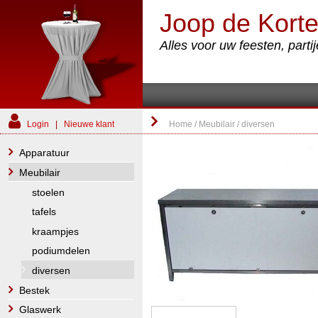
Joop de Korte
Alles voor uw feesten, part
Login
|
Nieuwe klant
Home
/
Meubilair
/
diversen
Apparatuur
Meubilair
stoelen
tafels
kraampjes
podiumdelen
diversen
Bestek
Glaswerk