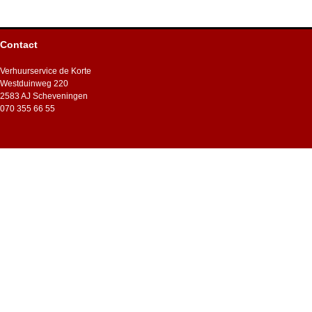
Contact
Verhuurservice de Korte
Westduinweg 220
2583 AJ Scheveningen
070 355 66 55