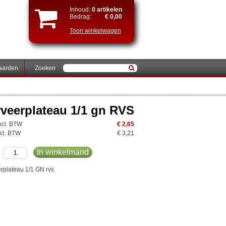
Inhoud:
0 artikelen
Bedrag:
€ 0,00
Toon winkelwagen
aarden
Zoeken
veerplateau 1/1 gn RVS
excl. BTW
€ 2,65
ncl. BTW
€ 3,21
In winkelmand
rplateau 1/1 GN rvs