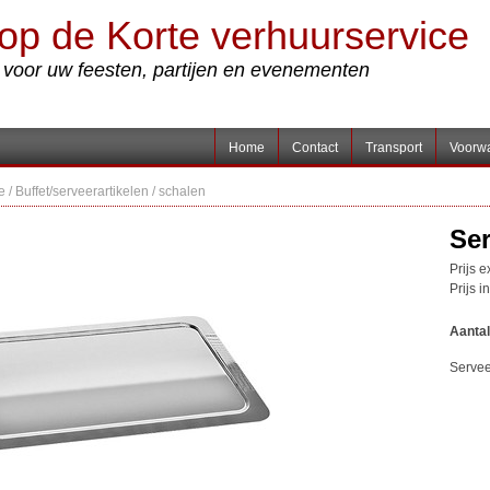
op de Korte verhuurservice
s voor uw feesten, partijen en evenementen
Home
Contact
Transport
Voorw
e
/
Buffet/serveerartikelen
/
schalen
Ser
Prijs 
Prijs i
Aantal
Servee