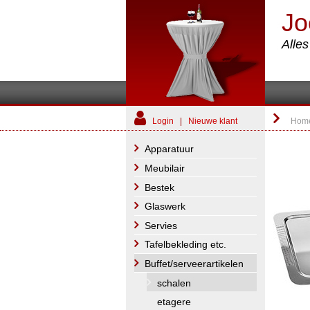
Jo
Alle
Login
|
Nieuwe klant
Hom
Apparatuur
Meubilair
Bestek
Glaswerk
Servies
Tafelbekleding etc.
Buffet/serveerartikelen
schalen
etagere