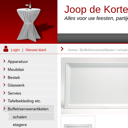
Joop de Korte
Alles voor uw feesten, part
Login
|
Nieuwe klant
Home
/
Buffet/serveerartikelen
/
schal
Apparatuur
Meubilair
Bestek
Glaswerk
Servies
Tafelbekleding etc.
Buffet/serveerartikelen
schalen
etagere