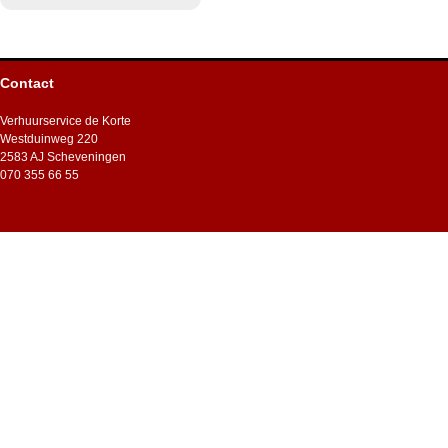
Contact
Verhuurservice de Korte
Westduinweg 220
2583 AJ Scheveningen
070 355 66 55