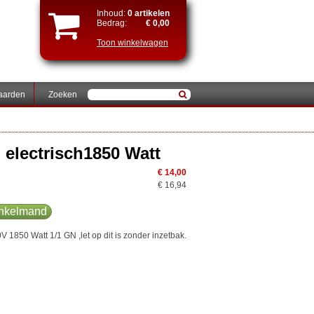
Inhoud:
0 artikelen
Bedrag:
€ 0,00
Toon winkelwagen
aarden
Zoeken
 electrisch1850 Watt
€ 14,00
€ 16,94
inkelmand
V 1850 Watt 1/1 GN ,let op dit is zonder inzetbak.