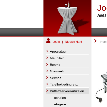
Jo
Alle
Login
|
Nieuwe klant
Hom
Apparatuur
Meubilair
Bestek
Glaswerk
Servies
Tafelbekleding etc.
Buffet/serveerartikelen
schalen
etagere