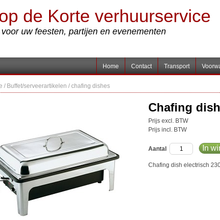
op de Korte verhuurservice
s voor uw feesten, partijen en evenementen
Home
Contact
Transport
Voorw
e
/
Buffet/serveerartikelen
/
chafing dishes
Chafing dish
Prijs excl. BTW
Prijs incl. BTW
In w
Aantal
Chafing dish electrisch 230