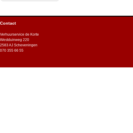
Contact
Verhuurservice de Korte
Westduinweg 220
2583 AJ Scheveningen
070 355 66 55