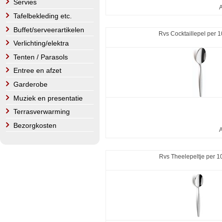
Servies
A
Tafelbekleding etc.
Buffet/serveerartikelen
Rvs Cocktaillepel per 1
Verlichting/elektra
Tenten / Parasols
Entree en afzet
Garderobe
Muziek en presentatie
Terrasverwarming
Bezorgkosten
A
Rvs Theelepeltje per 1