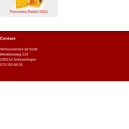
Thermobox Rieber GEEL
Contact
Verhuurservice de Korte
Westduinweg 220
2583 AJ Scheveningen
070 355 66 55