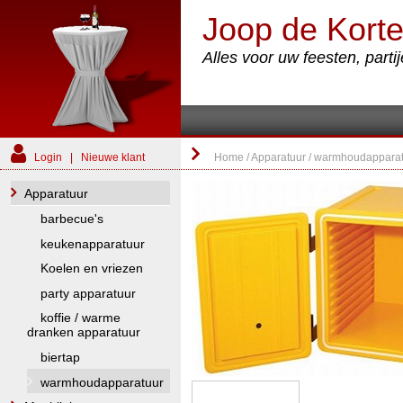
Joop de Korte
Alles voor uw feesten, part
Login
|
Nieuwe klant
Home
/
Apparatuur
/
warmhoudapparat
Apparatuur
barbecue's
keukenapparatuur
Koelen en vriezen
party apparatuur
koffie / warme
dranken apparatuur
biertap
warmhoudapparatuur