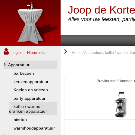
Joop de Korte
Alles voor uw feesten, part
Login
|
Nieuwe klant
Home
/
Apparatuur
/
koffie / warme dr
Apparatuur
barbecue's
Bravilor met 2 kannen + 
keukenapparatuur
Koelen en vriezen
party apparatuur
koffie / warme
dranken apparatuur
biertap
warmhoudapparatuur