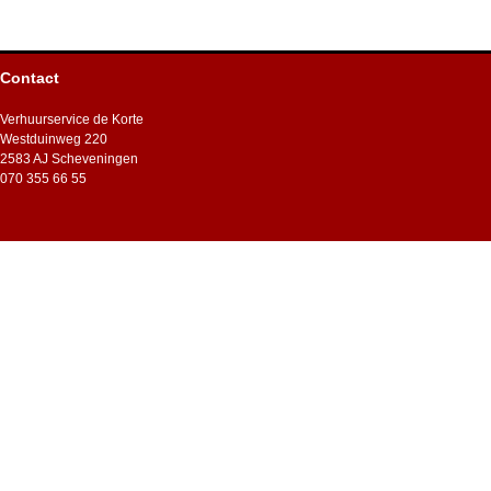
Contact
Verhuurservice de Korte
Westduinweg 220
2583 AJ Scheveningen
070 355 66 55