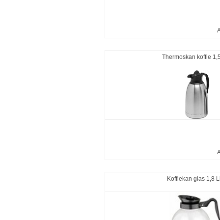
A
Thermoskan koffie 1,5 
A
Koffiekan glas 1,8 L