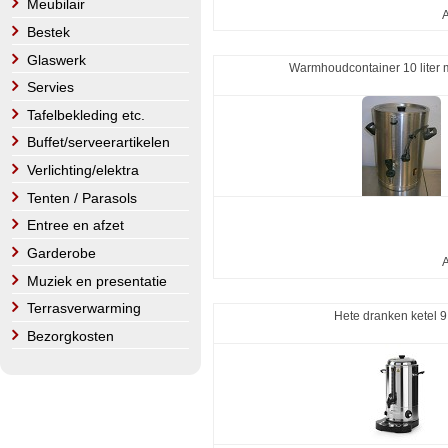
Meubilair
A
Bestek
Glaswerk
Warmhoudcontainer 10 liter 
Servies
Tafelbekleding etc.
Buffet/serveerartikelen
Verlichting/elektra
Tenten / Parasols
Entree en afzet
Garderobe
A
Muziek en presentatie
Terrasverwarming
Hete dranken ketel 9 
Bezorgkosten