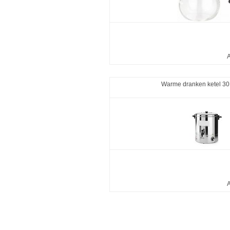
A
Warme dranken ketel 30 l
A