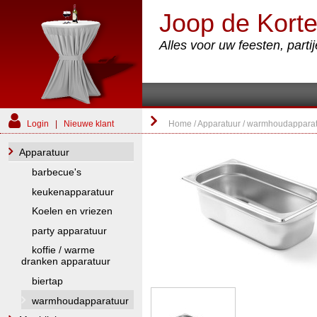
Joop de Korte
Alles voor uw feesten, part
Login
|
Nieuwe klant
Home
/
Apparatuur
/
warmhoudapparat
Apparatuur
barbecue's
keukenapparatuur
Koelen en vriezen
party apparatuur
koffie / warme
dranken apparatuur
biertap
warmhoudapparatuur