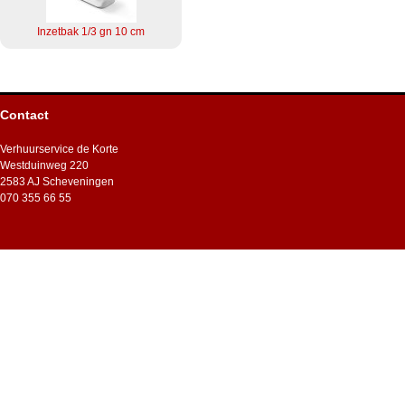
Inzetbak 1/3 gn 10 cm
Contact
Verhuurservice de Korte
Westduinweg 220
2583 AJ Scheveningen
070 355 66 55