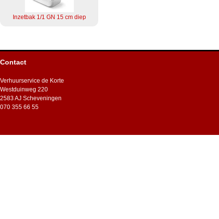
Inzetbak 1/1 GN 15 cm diep
Contact
Verhuurservice de Korte
Westduinweg 220
2583 AJ Scheveningen
070 355 66 55