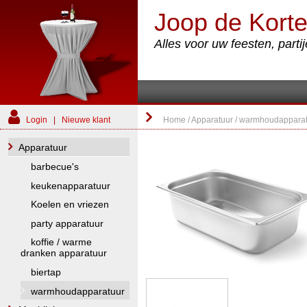
Joop de Korte
Alles voor uw feesten, part
Login
|
Nieuwe klant
Home
/
Apparatuur
/
warmhoudapparat
Apparatuur
barbecue's
keukenapparatuur
Koelen en vriezen
party apparatuur
koffie / warme
dranken apparatuur
biertap
warmhoudapparatuur