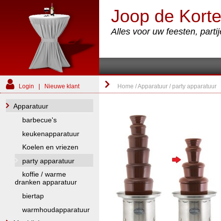
Joop de Korte
Alles voor uw feesten, part
Login
|
Nieuwe klant
Home
/
Apparatuur
/
party apparatuur
Apparatuur
barbecue's
keukenapparatuur
Koelen en vriezen
party apparatuur
koffie / warme
dranken apparatuur
biertap
warmhoudapparatuur