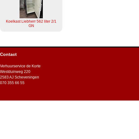
Koelkast Liebherr 562 liter 2/1
GN
Contact
Verhuurservice de Korte
Westduinweg 220
2583 AJ Scheveningen
070 355 66 55