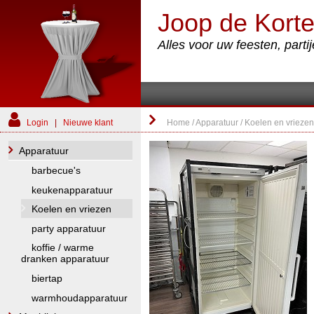
Joop de Korte
Alles voor uw feesten, part
Login
|
Nieuwe klant
Home
/
Apparatuur
/
Koelen en vrieze
Apparatuur
barbecue's
keukenapparatuur
Koelen en vriezen
party apparatuur
koffie / warme
dranken apparatuur
biertap
warmhoudapparatuur