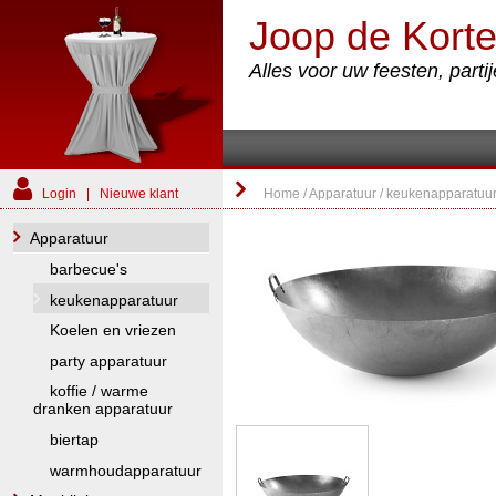
Joop de Korte
Alles voor uw feesten, part
Login
|
Nieuwe klant
Home
/
Apparatuur
/
keukenapparatuu
Apparatuur
barbecue's
keukenapparatuur
Koelen en vriezen
party apparatuur
koffie / warme
dranken apparatuur
biertap
warmhoudapparatuur