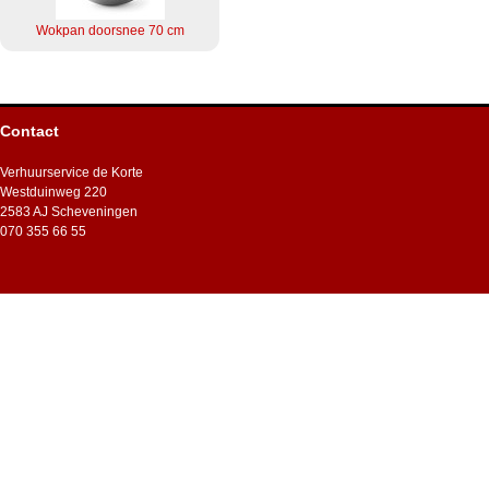
Wokpan doorsnee 70 cm
Contact
Verhuurservice de Korte
Westduinweg 220
2583 AJ Scheveningen
070 355 66 55