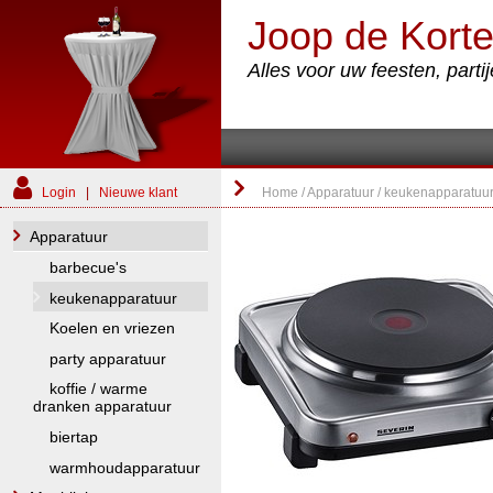
Joop de Korte
Alles voor uw feesten, part
Login
|
Nieuwe klant
Home
/
Apparatuur
/
keukenapparatuu
Apparatuur
barbecue's
keukenapparatuur
Koelen en vriezen
party apparatuur
koffie / warme
dranken apparatuur
biertap
warmhoudapparatuur