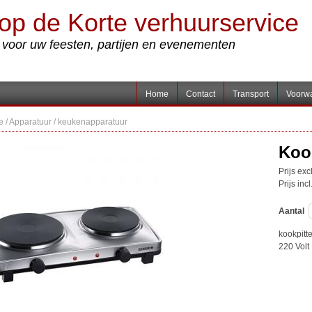
op de Korte verhuurservice
s voor uw feesten, partijen en evenementen
Home
Contact
Transport
Voorw
e
/
Apparatuur
/
keukenapparatuur
Kook
Prijs ex
Prijs inc
Aantal
kookpitt
220 Volt 