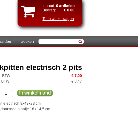
Inhoud:
0 artikelen
Bedrag:
€ 0,00
Toon winkelwagen
aarden
Zoeken
pitten electrisch 2 pits
cl. BTW
€ 7,00
l. BTW
€ 8,47
In winkelmand
en electrisch 9x49x33 cm
,doorsnee plaatje 18 / 14,5 cm .