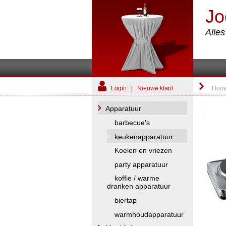
Jo
Alle
Login
|
Nieuwe klant
Hom
Apparatuur
barbecue's
keukenapparatuur
Koelen en vriezen
party apparatuur
koffie / warme
dranken apparatuur
biertap
warmhoudapparatuur