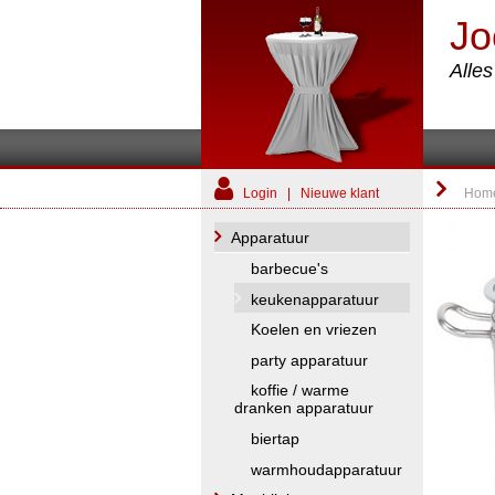
Jo
Alle
Login
|
Nieuwe klant
Hom
Apparatuur
barbecue's
keukenapparatuur
Koelen en vriezen
party apparatuur
koffie / warme
dranken apparatuur
biertap
warmhoudapparatuur