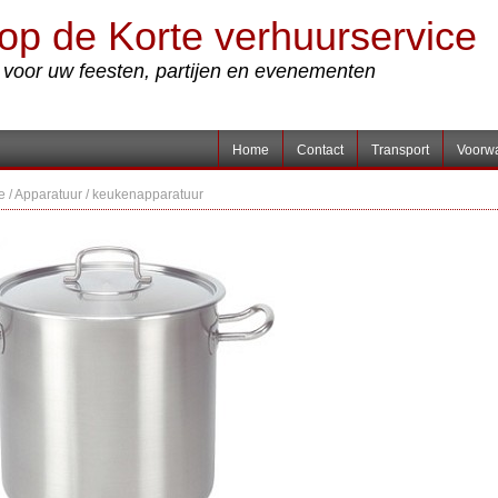
op de Korte verhuurservice
s voor uw feesten, partijen en evenementen
Home
Contact
Transport
Voorw
e
/
Apparatuur
/
keukenapparatuur