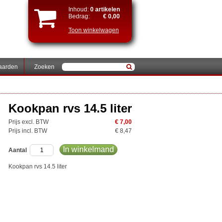
Inhoud:
0 artikelen
Bedrag:
€ 0,00
Toon winkelwagen
aarden
Zoeken
Kookpan rvs 14.5 liter
Prijs excl. BTW
€ 7,00
Prijs incl. BTW
€ 8,47
In winkelmand
Aantal
Kookpan rvs 14.5 liter