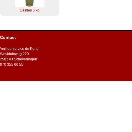
Gasfles 5 kg
Contact
Verhuurservice de Korte
Westduinweg 220
2583 AJ Scheveningen
070 355 66 55