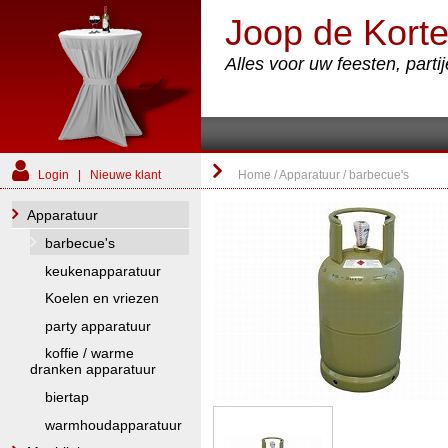
Joop de Korte
Alles voor uw feesten, part
Login
|
Nieuwe klant
Home
/
Apparatuur
/
barbecue's
Apparatuur
barbecue's
keukenapparatuur
Koelen en vriezen
party apparatuur
koffie / warme
dranken apparatuur
biertap
warmhoudapparatuur