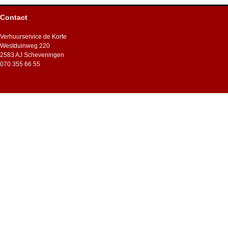
Contact
Verhuurservice de Korte
Westduinweg 220
2583 AJ Scheveningen
070 355 66 55