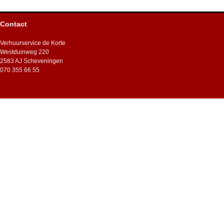
Contact
Verhuurservice de Korte
Westduinweg 220
2583 AJ Scheveningen
070 355 66 55