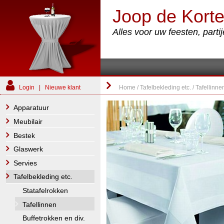
Joop de Korte
Alles voor uw feesten, part
Login
|
Nieuwe klant
Home
/
Tafelbekleding etc.
/
Tafellinne
Apparatuur
Meubilair
Bestek
Glaswerk
Servies
Tafelbekleding etc.
Statafelrokken
Tafellinnen
Buffetrokken en div.