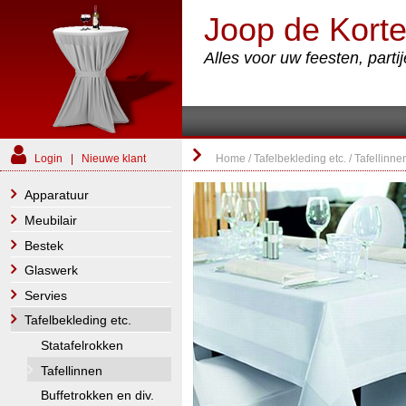
Joop de Korte
Alles voor uw feesten, part
Login
|
Nieuwe klant
Home
/
Tafelbekleding etc.
/
Tafellinne
Apparatuur
Meubilair
Bestek
Glaswerk
Servies
Tafelbekleding etc.
Statafelrokken
Tafellinnen
Buffetrokken en div.