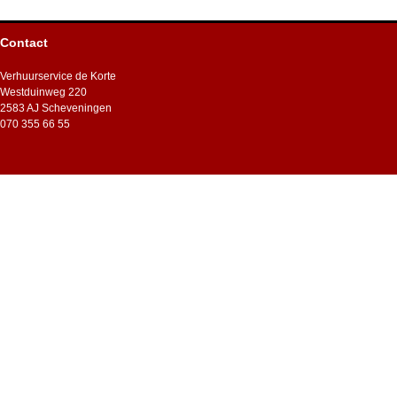
Contact
Verhuurservice de Korte
Westduinweg 220
2583 AJ Scheveningen
070 355 66 55