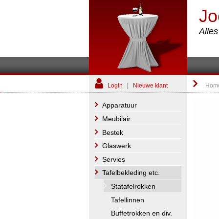
Jo
Alle
Login
|
Nieuwe klant
Hom
Apparatuur
Meubilair
Bestek
Glaswerk
Servies
Tafelbekleding etc.
Statafelrokken
Tafellinnen
Buffetrokken en div.