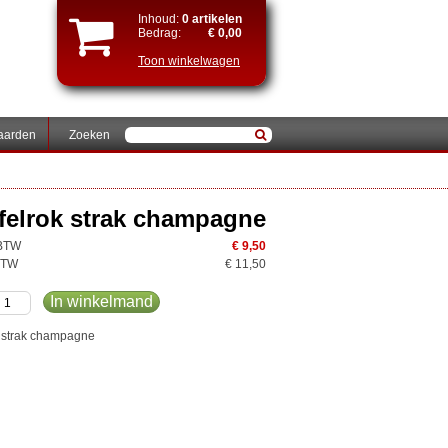
Inhoud:
0 artikelen
Bedrag:
€ 0,00
Toon winkelwagen
aarden
Zoeken
afelrok strak champagne
 BTW
€ 9,50
 BTW
€ 11,50
In winkelmand
k strak champagne