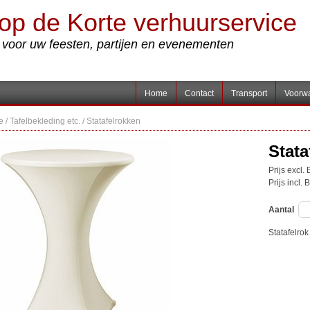
op de Korte verhuurservice
s voor uw feesten, partijen en evenementen
Home
Contact
Transport
Voorw
e
/
Tafelbekleding etc.
/
Statafelrokken
Stat
Prijs excl.
Prijs incl.
Aantal
Statafelro