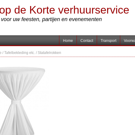
op de Korte verhuurservice
s voor uw feesten, partijen en evenementen
Home
Contact
Transport
Voorw
e
/
Tafelbekleding etc.
/
Statafelrokken