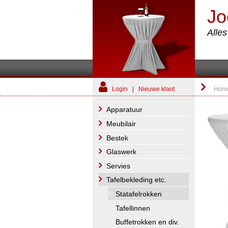
Jo
Alle
Login
|
Nieuwe klant
Hom
Apparatuur
Meubilair
Bestek
Glaswerk
Servies
Tafelbekleding etc.
Statafelrokken
Tafellinnen
Buffetrokken en div.