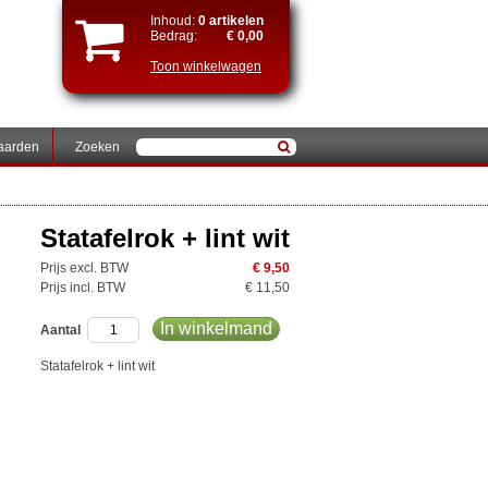
Inhoud:
0 artikelen
Bedrag:
€ 0,00
Toon winkelwagen
aarden
Zoeken
Statafelrok + lint wit
Prijs excl. BTW
€ 9,50
Prijs incl. BTW
€ 11,50
In winkelmand
Aantal
Statafelrok + lint wit