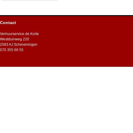
Contact
Verhuurservice de Korte
Westduinweg 220
2583 AJ Scheveningen
070 355 66 55