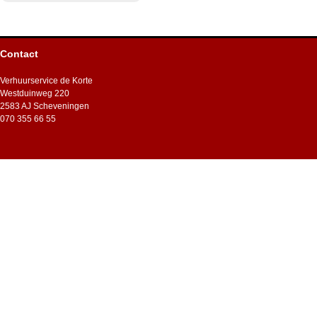
Contact
Verhuurservice de Korte
Westduinweg 220
2583 AJ Scheveningen
070 355 66 55