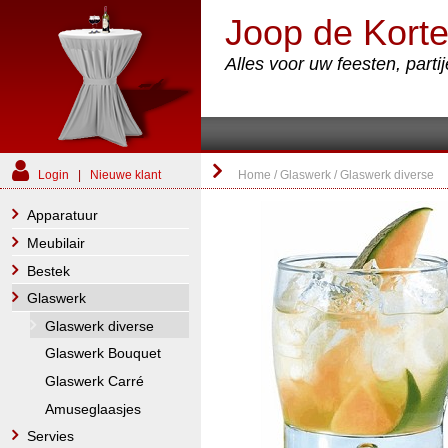
Joop de Korte
Alles voor uw feesten, part
Login
|
Nieuwe klant
Home
/
Glaswerk
/
Glaswerk diverse
Apparatuur
Meubilair
Bestek
Glaswerk
Glaswerk diverse
Glaswerk Bouquet
Glaswerk Carré
Amuseglaasjes
Servies