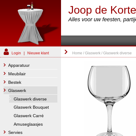
Joop de Korte
Alles voor uw feesten, part
Login
|
Nieuwe klant
Home
/
Glaswerk
/
Glaswerk diverse
Apparatuur
Meubilair
Bestek
Glaswerk
Glaswerk diverse
Glaswerk Bouquet
Glaswerk Carré
Amuseglaasjes
Servies