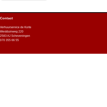
Contact
Verhuurservice de Korte
Westduinweg 220
2583 AJ Scheveningen
070 355 66 55