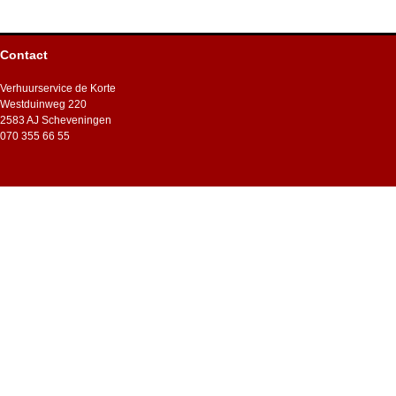
Contact
Verhuurservice de Korte
Westduinweg 220
2583 AJ Scheveningen
070 355 66 55