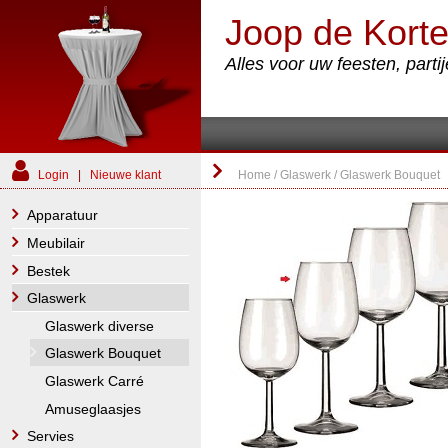
Joop de Korte
Alles voor uw feesten, part
Login
|
Nieuwe klant
Home
/
Glaswerk
/
Glaswerk Bouquet
Apparatuur
Meubilair
Bestek
Glaswerk
Glaswerk diverse
Glaswerk Bouquet
Glaswerk Carré
Amuseglaasjes
Servies