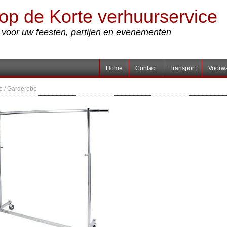
op de Korte verhuurservice
s voor uw feesten, partijen en evenementen
Home
Contact
Transport
Voorw
e
/
Garderobe