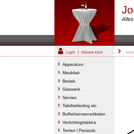
Jo
Alle
Login
|
Nieuwe klant
Hom
Apparatuur
Meubilair
Bestek
Glaswerk
Servies
Tafelbekleding etc.
Buffet/serveerartikelen
Verlichting/elektra
Tenten / Parasols