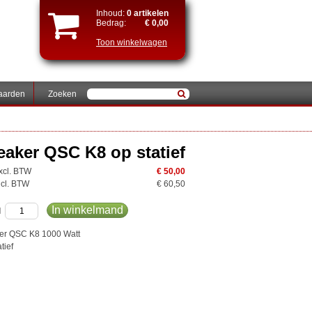
Inhoud:
0 artikelen
Bedrag:
€ 0,00
Toon winkelwagen
aarden
Zoeken
eaker QSC K8 op statief
excl. BTW
€ 50,00
incl. BTW
€ 60,50
In winkelmand
l
er QSC K8 1000 Watt
tief