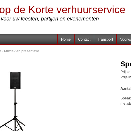
op de Korte verhuurservice
s voor uw feesten, partijen en evenementen
Home
Contact
Transport
Voorw
e
/
Muziek en presentatie
Sp
Prijs 
Prijs 
Aanta
Speak
met sta